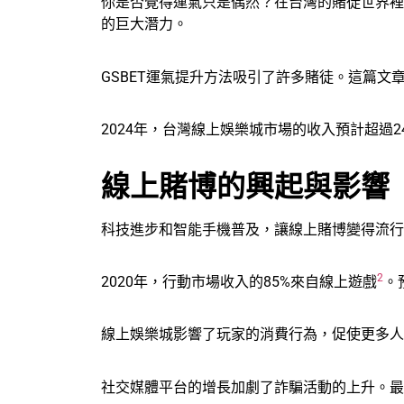
你是否覺得運氣只是偶然？在台灣的賭徒世界裡，
的巨大潛力。
GSBET運氣提升方法吸引了許多賭徒。這篇
2024年，台灣線上娛樂城市場的收入預計超過2
線上賭博的興起與影響
科技進步和智能手機普及，讓線上賭博變得流行。
2
2020年，行動市場收入的85%來自線上遊戲
。
線上娛樂城影響了玩家的消費行為，促使更多人
社交媒體平台的增長加劇了詐騙活動的上升。最近