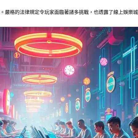
。嚴格的法律規定令玩家面臨著諸多挑戰，也透露了線上娛樂城