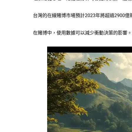
台灣的在線賭博市場預計2023年將超過2900億
在賭博中，使用數據可以減少衝動決策的影響。