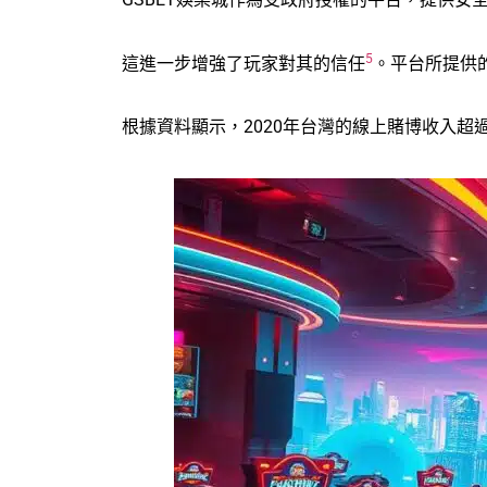
5
這進一步增強了玩家對其的信任
。平台所提供
根據資料顯示，2020年台灣的線上賭博收入超