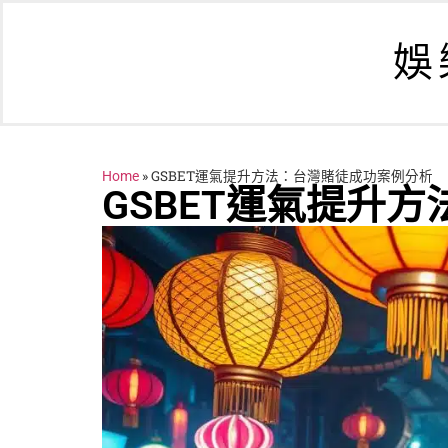
娛
»
GSBET運氣提升方法：台灣賭徒成功案例分析
Home
GSBET運氣提升