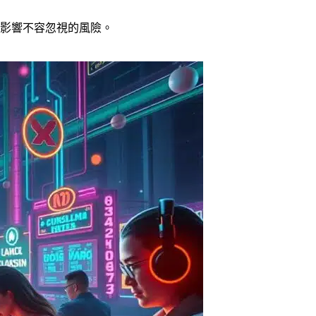
影響不容忽視的風險。