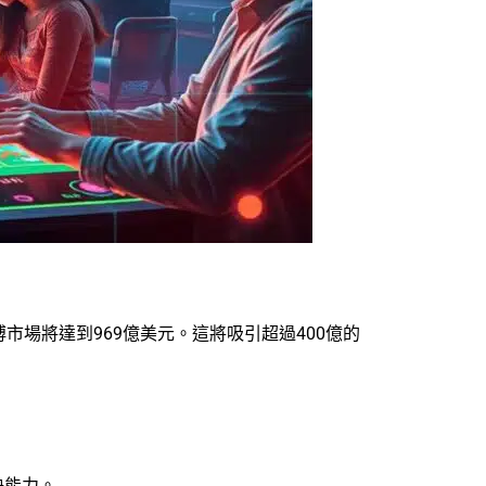
市場將達到969億美元。這將吸引超過400億的
決能力。