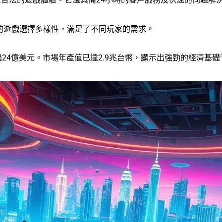
的遊戲選擇多樣性，滿足了不同玩家的需求。
過24億美元。市場年產值已達2.9兆台幣，顯示出強勁的經濟基礎