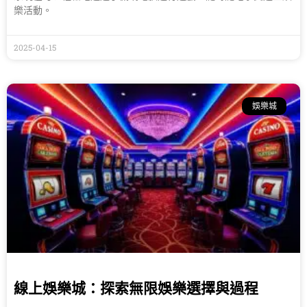
樂活動。
2025-04-15
娛樂城
線上娛樂城：探索無限娛樂選擇與過程