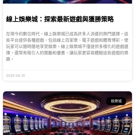
線上娛樂城：探索最新遊戲與獲勝策略
在現今的數位時代，線上娛樂城已成為許多人消遣的熱門選擇。這
些平台提供各種遊戲，包括線上百家樂、電子遊戲和體育博彩，使
玩家可以隨時隨地享受娛樂。線上娛樂城不僅提供多樣化的遊戲選
擇，還常有吸引人的獎勵和優惠，讓玩家更容易體驗這些遊戲的樂
趣。
2025-04-15
娛樂城