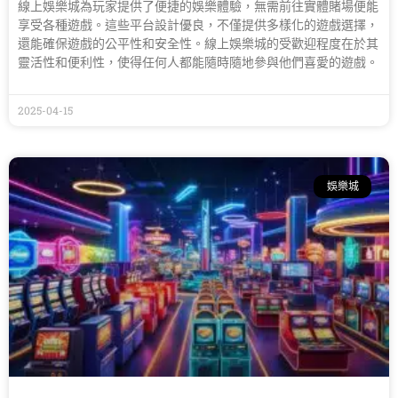
線上娛樂城為玩家提供了便捷的娛樂體驗，無需前往實體賭場便能
享受各種遊戲。這些平台設計優良，不僅提供多樣化的遊戲選擇，
還能確保遊戲的公平性和安全性。線上娛樂城的受歡迎程度在於其
靈活性和便利性，使得任何人都能隨時隨地參與他們喜愛的遊戲。
2025-04-15
娛樂城