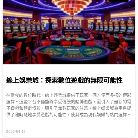
線上娛樂城：探索數位遊戲的無限可能性
在當今的數位時代，線上娛樂城提供了玩家一個方便而多樣的博彩
選擇。這些平台不僅能夠享受傳統的賭博遊戲，還引入了最新的電
子遊戲和體育博彩，吸引了無數玩家的注意。線上娛樂城為用戶提
供了隨時隨地享受遊戲的可能性，使其成為現代娛樂的熱門選擇。
2025-04-15