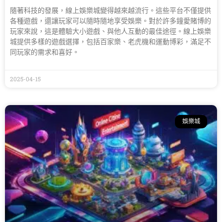
隨著科技的發展，線上娛樂城變得越來越流行。這些平台不僅提供
各種遊戲，還讓玩家可以隨時隨地享受娛樂。對於許多鐘愛賭博的
玩家來說，這是體驗大小遊戲、與他人互動的最佳途徑。線上娛樂
城提供多樣的遊戲選擇，包括百家樂、老虎機和運動博彩，滿足不
同玩家的需求和喜好。
2025-04-15
娛樂城