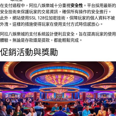
在支付過程中，阿拉八娛樂城十分重視
安全性
。平台採用最新的
安全技術來保護玩家的交易資訊，確保所有操作的安全進行。
此外，網站使用SSL 128位加密技術，保障玩家的個人資料不被
外洩。這樣的措施使得玩家在使用支付方式時倍感放心。
阿拉八娛樂城的支付系統設計便利且安全，旨在提高玩家的使用
體驗。無論是存款還是提款，都能輕鬆完成。
促銷活動與獎勵