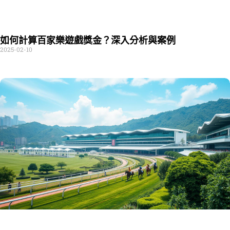
如何計算百家樂遊戲獎金？深入分析與案例
2025-02-10