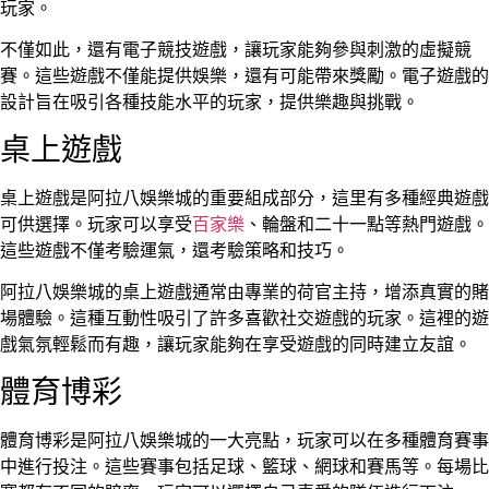
玩家。
不僅如此，還有電子競技遊戲，讓玩家能夠參與刺激的虛擬競
賽。這些遊戲不僅能提供娛樂，還有可能帶來獎勵。電子遊戲的
設計旨在吸引各種技能水平的玩家，提供樂趣與挑戰。
桌上遊戲
桌上遊戲是阿拉八娛樂城的重要組成部分，這里有多種經典遊戲
可供選擇。玩家可以享受
百家樂
、輪盤和二十一點等熱門遊戲。
這些遊戲不僅考驗運氣，還考驗策略和技巧。
阿拉八娛樂城的桌上遊戲通常由專業的荷官主持，增添真實的賭
場體驗。這種互動性吸引了許多喜歡社交遊戲的玩家。這裡的遊
戲氣氛輕鬆而有趣，讓玩家能夠在享受遊戲的同時建立友誼。
體育博彩
體育博彩是阿拉八娛樂城的一大亮點，玩家可以在多種體育賽事
中進行投注。這些賽事包括足球、籃球、網球和賽馬等。每場比