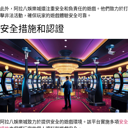
此外，阿拉八娛樂城還注重安全和負責任的遊戲。他們致力於打
擊非法活動，確保玩家的遊戲體驗安全可靠。
安全措施和認證
阿拉八娛樂城致力於提供安全的遊戲環境。該平台實施多項
安全