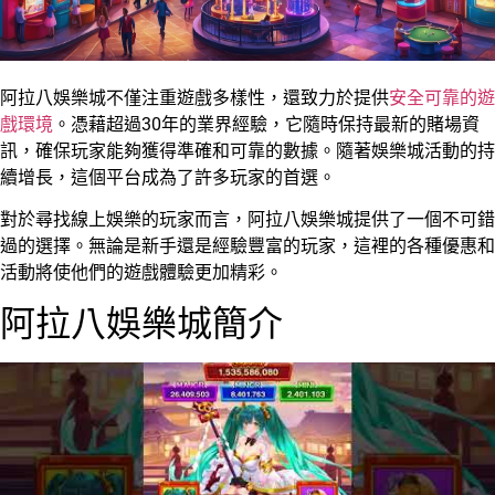
阿拉八娛樂城不僅注重遊戲多樣性，還致力於提供
安全可靠的遊
戲環境
。憑藉超過30年的業界經驗，它隨時保持最新的賭場資
訊，確保玩家能夠獲得準確和可靠的數據。隨著娛樂城活動的持
續增長，這個平台成為了許多玩家的首選。
對於尋找線上娛樂的玩家而言，阿拉八娛樂城提供了一個不可錯
過的選擇。無論是新手還是經驗豐富的玩家，這裡的各種優惠和
活動將使他們的遊戲體驗更加精彩。
阿拉八娛樂城簡介