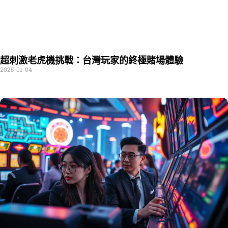
超刺激老虎機挑戰：台灣玩家的終極賭場體驗
2025-01-04