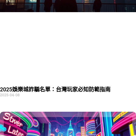
2025娛樂城詐騙名單：台灣玩家必知防範指南
2025-04-08