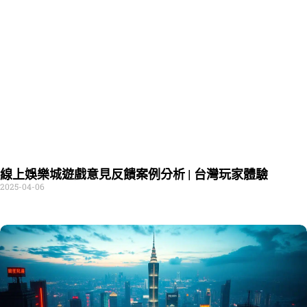
線上娛樂城遊戲意見反饋案例分析 | 台灣玩家體驗
2025-04-06