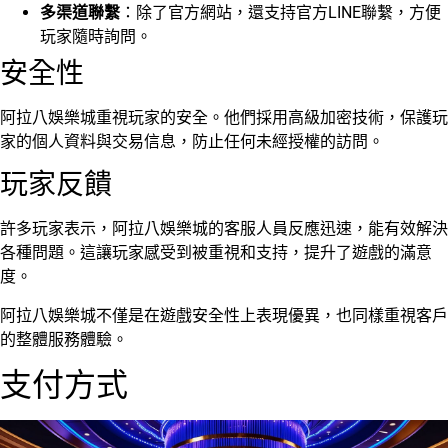
多渠道聯繫
：除了官方網站，還支持官方LINE聯繫，方便
玩家隨時詢問。
安全性
阿拉八娛樂城重視玩家的安全。他們採用高級加密技術，保護玩
家的個人資料與交易信息，防止任何未經授權的訪問。
玩家反饋
許多玩家表示，阿拉八娛樂城的客服人員反應迅速，能有效解決
各種問題。這讓玩家感受到被重視和支持，提升了遊戲的滿意
度。
阿拉八娛樂城不僅是在遊戲安全性上表現優異，也同樣重視客戶
的整體服務體驗。
支付方式