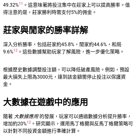
11
49.32%
。這意味著將投注集中在莊家上可以提高勝率。值
得注意的是，莊家勝利時需支付5%的佣金。
莊家與閒家的勝率詳解
深入分析勝率，包括莊家約45.8%，閒家約44.6%，和局
12
9.6%
。這些數據幫助玩家了解風險，進一步優化策略。
根據歷史數據調整投注額，可以降低破產風險。例如，預設
最大損失上限為3000元，達到該金額需停止投注以保護資
金。
大數據在遊戲中的應用
隨著
大數據應用
的發展，玩家可以通過數據分析提升勝率，
12
增加約20%
。研究顯示，運用馬丁格爾與反馬丁格爾策略可
以針對不同投資金額進行準確計算。