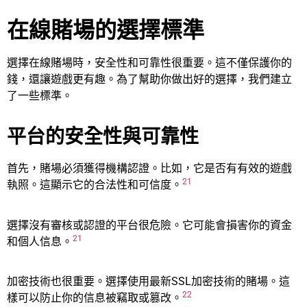
在線賭場的選擇標準
選擇在線賭場時，安全性和可靠性很重要。這不僅保護你的
錢，還讓遊戲更有趣。為了幫助你做出好的選擇，我們建立
了一些標準。
平台的安全性與可靠性
首先，賭場必須獲得機構認證。比如，它是否有有效的遊戲
21
執照。這顯示它的合法性和可信度。
選擇沒有審核或認證的平台很危險。它可能會損害你的資金
21
和個人信息。
加密技術也很重要。選擇使用最新SSL加密技術的賭場。這
22
樣可以防止你的信息被竊取或篡改。