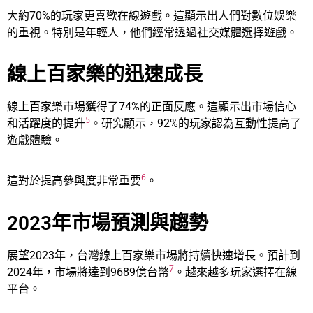
大約70%的玩家更喜歡在線遊戲。這顯示出人們對數位娛樂
的重視。特別是年輕人，他們經常透過社交媒體選擇遊戲。
線上百家樂的迅速成長
線上百家樂市場獲得了74%的正面反應。這顯示出市場信心
5
和活躍度的提升
。研究顯示，92%的玩家認為互動性提高了
遊戲體驗。
6
這對於提高參與度非常重要
。
2023年市場預測與趨勢
展望2023年，台灣線上百家樂市場將持續快速增長。預計到
7
2024年，市場將達到9689億台幣
。越來越多玩家選擇在線
平台。