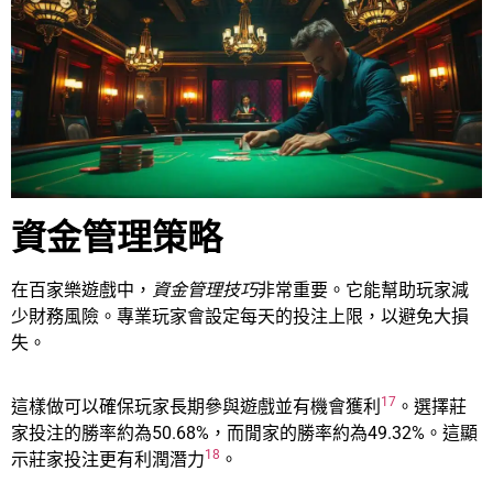
資金管理策略
在百家樂遊戲中，
資金管理技巧
非常重要。它能幫助玩家減
少財務風險。專業玩家會設定每天的投注上限，以避免大損
失。
17
這樣做可以確保玩家長期參與遊戲並有機會獲利
。選擇莊
家投注的勝率約為50.68%，而閒家的勝率約為49.32%。這顯
18
示莊家投注更有利潤潛力
。