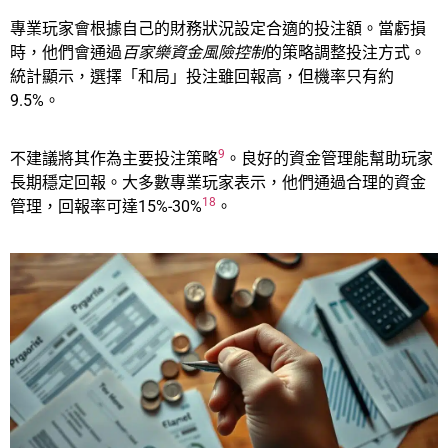
專業玩家會根據自己的財務狀況設定合適的投注額。當虧損
時，他們會通過
百家樂資金風險控制
的策略調整投注方式。
統計顯示，選擇「和局」投注雖回報高，但機率只有約
9.5%。
9
不建議將其作為主要投注策略
。良好的資金管理能幫助玩家
長期穩定回報。大多數專業玩家表示，他們通過合理的資金
18
管理，回報率可達15%-30%
。