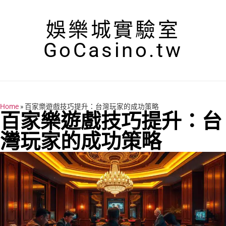
娛樂城實驗室
GoCasino.tw
»
百家樂遊戲技巧提升：台灣玩家的成功策略
Home
百家樂遊戲技巧提升：台
灣玩家的成功策略