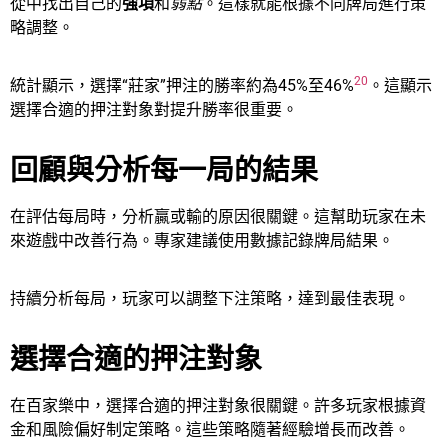
從中找出自己的
強項
和
弱點
。這樣就能根據不同牌局進行策
略調整。
20
統計顯示，選擇“莊家”押注的勝率約為45%至46%
。這顯示
選擇合適的押注對象對提升勝率很重要。
回顧與分析每一局的結果
在評估每局時，分析贏或輸的原因很關鍵。這幫助玩家在未
來遊戲中改善行為。專家建議使用數據記錄牌局結果。
持續分析每局，玩家可以調整下注策略，達到最佳表現。
選擇合適的押注對象
在百家樂中，選擇合適的押注對象很關鍵。許多玩家根據資
金和風險偏好制定策略。這些策略隨著經驗增長而改善。