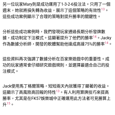
另一位玩家Mary則是成功運用了1-3-2-6投注法。只用了一個
13
週末，她就將損失轉為收益，展示了這個策略的有效性
。
這些成功案例顯示了合理的策略對提升勝率的關鍵性。
分析這些成功案例時，我們發現玩家通過長期分析發牌數
14
據，成功制定下注模式。這顯著提升了他們的勝率
。Jacky
14
作為數據分析師，開發的軟體幫助他達成高達75%的勝率
。
這些資料再次強調了數據分析在百家樂遊戲中的重要性。成
功的玩家通常會仔細研究遊戲規則，並選擇最適合自己的投
注模式。
Jack使用馬丁格爾策略，短短兩天內就獲得了顯著的收益。
13
這顯示了高風險高回報的特性
。有人利用算牌技巧來提高
勝率，尤其是在FK57娛樂城中正確運用此方法者可見勝算上
15
升
。