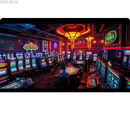
2025-03-16