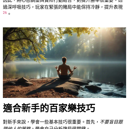
因此，將心態調整與實際行動結合，對提升勝率很重要。透
過深呼吸技巧，玩家在緊張的賭局中能保持冷靜，提升表現
26
。
適合新手的百家樂技巧
對新手來說，學會一些基本技巧很重要。首先，
不要盲目跟
隨他人的策略
。學會自己分析牌局很關鍵。