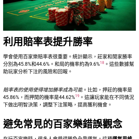
利用賠率表提升勝率
學會使用百家樂賠率表很重要。統計顯示，莊家和閒家勝率
18
分別為45.8%和44.6%。和局的機率約為9.6%
。這些數據幫
助玩家分析下注的風險和回報。
賠率表的使用使得增加勝率成為可能
。比如，押莊的機率是
19
45.86%，而押閒的機率是44.62%
。這讓玩家能在不同情況
下做出明智決策，調整下注策略，提高獲利機會。
避免常見的百家樂錯誤觀念
在玩百家樂時，很多人會覺得勝負全靠運氣。這種
運氣思維