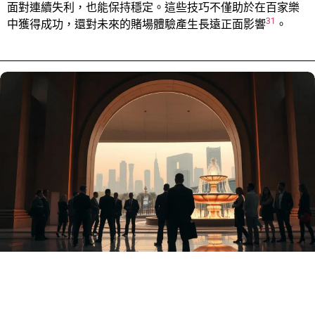
面對連續失利，也能保持穩定。這些技巧不僅助於在百家樂
31
中獲得成功，還對未來的賭場體驗產生長遠正面影響
。