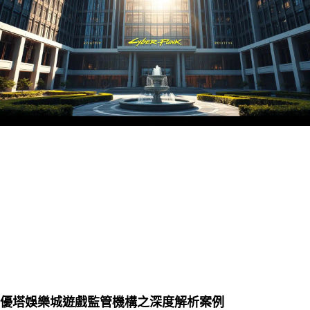
優塔娛樂城遊戲監管機構之深度解析案例