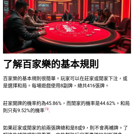
了解百家樂的基本規則
百家樂的基本規則很簡單。玩家可以在莊家或閒家下注，或
是選擇和局。每場遊戲使用8副牌，總共416張牌。
莊家開牌的機率約為45.86%，而閒家的機率是44.62%。和局
7
8
則只有9.52%的機率
.
如果莊家或閒家的前兩張牌總和是8或9，則不會再補牌。了