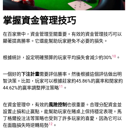
掌握資金管理技巧
在百家樂中，資金管理至關重要。有效的資金管理技巧可以
顯著提高勝率。它還能幫助玩家避免不必要的損失。
10
根據統計，設定明確預算的玩家平均損失會減少約30%
。
一個好的
下注計畫
需要評估勝率。然後根據這個評估做出明
智決策。比如，玩家可以根據莊家約45.86%的贏率和閒家約
11
44.62%的贏率調整押注策略
。
在資金管理中，有效的
風險控制
也很重要。合理分配資金並
設置止損和止贏點，能幫助玩家在賭桌上保持穩定表現。馬
丁格爾投注法等策略也受到了許多玩家的喜愛，因為它可以
12
在面臨損失時逆轉局勢
。