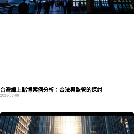
台灣線上賭博案例分析：合法與監管的探討
2025-03-09