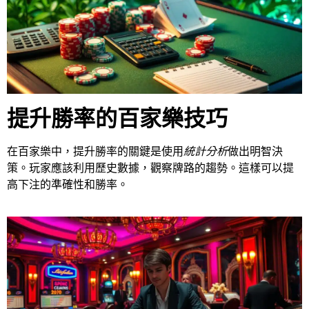
提升勝率的百家樂技巧
在百家樂中，提升勝率的關鍵是使用
統計分析
做出明智決
策。玩家應該利用歷史數據，觀察牌路的趨勢。這樣可以提
高下注的準確性和勝率。