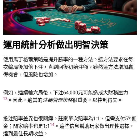
運用統計分析做出明智決策
使用馬丁格爾策略是提升勝率的一種方法。這方法要求在每
次輸局後加倍下注，直到回復初始注額。雖然這方法增加贏
得機會，但風險也增加。
例如，連續輸六局後，下注64,000元可能造成大財務壓力
13
。因此，適當的
注碼管理策略
很重要，以控制得失。
投注賠率差異也很關鍵。莊家單次賠率為1:1，但需支付5%佣
14
金；閒家賠率也是1:1
。這些信息幫助玩家做出理性選擇，
達到最佳長期收益。