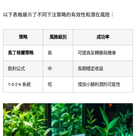
以下表格展示了不同下注策略的有效性和潛在風險：
策略
風險級別
成功率
馬丁格爾策略
高
可提高反轉勝局機會
凱利公式
中
長期穩定收益
1-3-2-6 系統
低
增加小額利潤的可能性