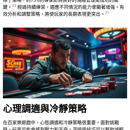
除了策略，約75%的專家認為良好的情緒管理是成功的關
23
鍵。
經過持續練習，適應不同情況的能力會顯著增強。有
21
效分析和調整策略，將使玩家的長期表現更突出。
心理調適與冷靜策略
在百家樂遊戲中，心態調適和冷靜策略很重要。面對挑戰
時，玩家可能會感到壓力和不安。深呼吸技巧可以幫助減輕