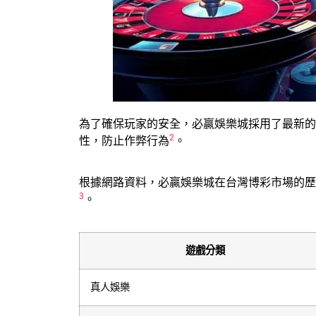
為了確保玩家的安全，必贏娛樂城採用了最新的
2
性，防止作弊行為
。
根據網路資料，必贏娛樂城在台灣博彩市場的歷
3
。
遊戲分類
真人娛樂