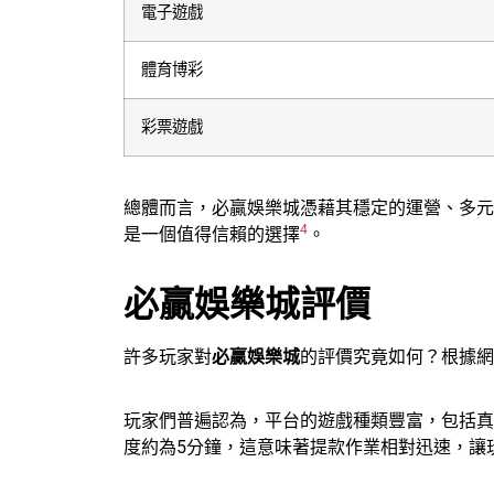
電子遊戲
體育博彩
彩票遊戲
總體而言，必贏娛樂城憑藉其穩定的運營、多元
4
是一個值得信賴的選擇
。
必贏娛樂城評價
許多玩家對
必贏娛樂城
的評價究竟如何？根據網
玩家們普遍認為，平台的遊戲種類豐富，包括真
度約為5分鐘，這意味著提款作業相對迅速，讓