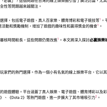
「必贏」？這個問題在台灣的線上娛樂圈引發了廣泛討論，尤其
全性等問題越來越關注。
1
選擇，包括電子遊戲、真人百家樂、體育博彩和電子競技等
。
1
惠活動和獎勵機制，增加了遊戲的趣味性和贏得獎金的機會
。
1
審核時間較長，這些問題仍需改進
。本文將深入探討
必贏娛樂
玩家們的熱門選擇。作為一個小有名氣的線上娛樂平台，它以其
的遊戲體驗。平台涵蓋了真人娛樂、電子遊戲、體育博彩以及彩
2
、《Dota 2》等熱門遊戲，進一步擴大了其市場吸引力
。