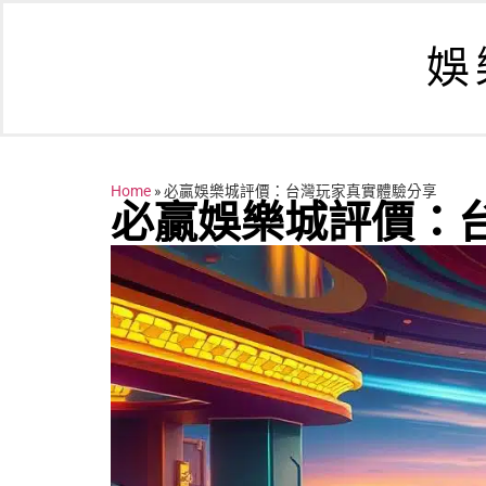
娛
»
必贏娛樂城評價：台灣玩家真實體驗分享
Home
必贏娛樂城評價：