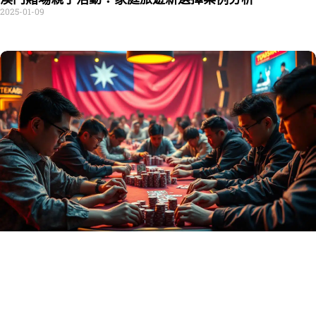
2025-01-09