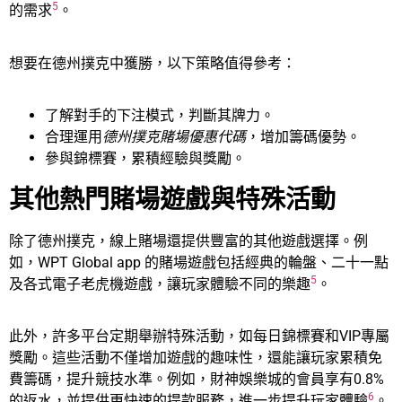
5
的需求
。
想要在德州撲克中獲勝，以下策略值得參考：
了解對手的下注模式，判斷其牌力。
合理運用
德州撲克賭場優惠代碼
，增加籌碼優勢。
參與錦標賽，累積經驗與獎勵。
其他熱門賭場遊戲與特殊活動
除了德州撲克，線上賭場還提供豐富的其他遊戲選擇。例
如，WPT Global app 的賭場遊戲包括經典的輪盤、二十一點
5
及各式電子老虎機遊戲，讓玩家體驗不同的樂趣
。
此外，許多平台定期舉辦特殊活動，如每日錦標賽和VIP專屬
獎勵。這些活動不僅增加遊戲的趣味性，還能讓玩家累積免
費籌碼，提升競技水準。例如，財神娛樂城的會員享有0.8%
6
的返水，並提供更快速的提款服務，進一步提升玩家體驗
。