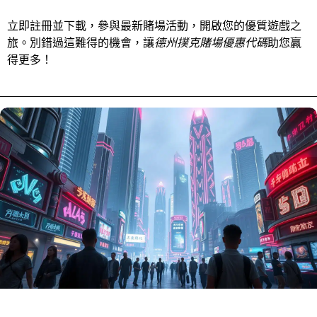
立即註冊並下載，參與最新賭場活動，開啟您的優質遊戲之
旅。別錯過這難得的機會，讓
德州撲克賭場優惠代碼
助您贏
得更多！