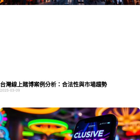
台灣線上賭博案例分析：合法性與市場趨勢
2025-03-09