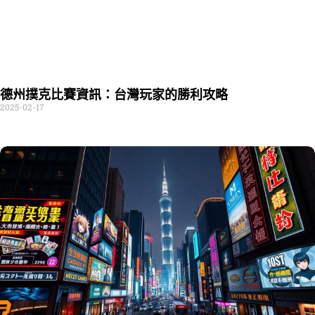
德州撲克比賽資訊：台灣玩家的勝利攻略
2025-02-17