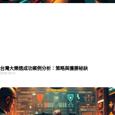
台灣大樂透成功案例分析：策略與獲勝秘訣
2025-03-11