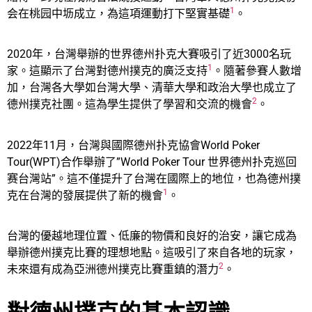
1
会在桃园中坜成立，為這項運動打下堅實基礎
。
2020年，台灣舉辦的世界德州扑克大賽吸引了近3000名玩
1
家。這顯示了台灣對德州撲克的廣泛支持
。隨著參賽人數增
加，台灣各大學如台灣大學、清華大學和政治大學也成立了
2
德州撲克社團。這為學生提供了學習和交流的機會
。
2022年11月，台灣與國際德州扑克協會World Poker
Tour(WPT)合作舉辦了”World Poker Tour 世界德州扑克巡回
赛台灣站”。這不僅提升了台灣在國際上的地位，也為德州撲
1
克在台灣的發展提供了新的機會
。
台灣的優越地理位置、低廉的物價和良好的治安，讓它成為
舉辦德州撲克比賽的理想地點。這吸引了來自各地的玩家，
2
未來還有成為亞洲德州撲克比賽重鎮的潛力
。