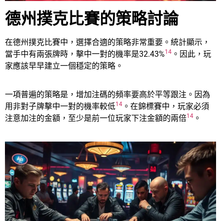
德州撲克比賽的策略討論
在德州撲克比賽中，選擇合適的策略非常重要。統計顯示，
14
當手中有兩張牌時，擊中一對的機率是32.43%
。因此，玩
家應該早早建立一個穩定的策略。
一項普遍的策略是，增加注碼的頻率要高於平等跟注。因為
14
用非對子牌擊中一對的機率較低
。在錦標賽中，玩家必須
14
注意加注的金額，至少是前一位玩家下注金額的兩倍
。