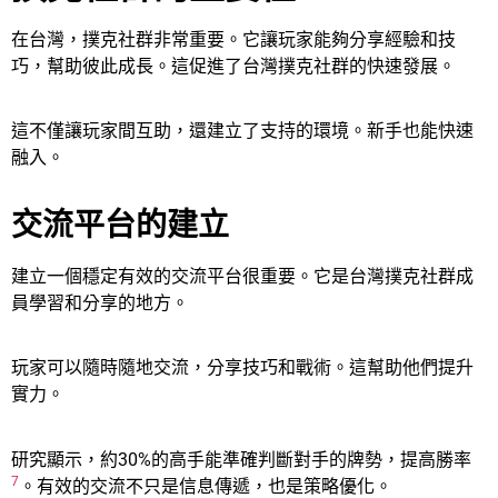
在台灣，撲克社群非常重要。它讓玩家能夠分享經驗和技
巧，幫助彼此成長。這促進了台灣撲克社群的快速發展。
這不僅讓玩家間互助，還建立了支持的環境。新手也能快速
融入。
交流平台的建立
建立一個穩定有效的交流平台很重要。它是台灣撲克社群成
員學習和分享的地方。
玩家可以隨時隨地交流，分享技巧和戰術。這幫助他們提升
實力。
研究顯示，約30%的高手能準確判斷對手的牌勢，提高勝率
7
。有效的交流不只是信息傳遞，也是策略優化。