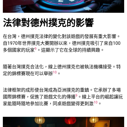
法律對德州撲克的影響
在台灣，德州撲克法律的變化對該遊戲的發展有重大影響。
自1970年世界撲克大賽開辦以來，德州撲克吸引了來自100
9
多個國家的玩家
。這顯示了它在全球的持續興趣。
隨著台灣撲克合法化，線上德州撲克也被執法機構接受。特
10
定的錦標賽現在可以舉辦
。
法律框架的成形使台灣成為亞洲撲克的重鎮。它承辦了多場
9
國際錦標賽，促進了遊戲文化的傳播
。線上平台的崛起讓玩
10
家能隨時隨地參加比賽，同桌遊戲變得更刺激
。