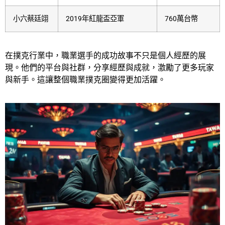
小六蔡廷翊
2019年紅龍盃亞軍
760萬台幣
在撲克行業中，職業選手的成功故事不只是個人經歷的展
現。他們的平台與社群，分享經歷與成就，激勵了更多玩家
與新手。這讓整個職業撲克圈變得更加活躍。