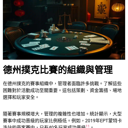
德州撲克比賽的組織與管理
在德州撲克的賽事組織中，管理者面臨許多挑戰。了解這些
困難對於活動成功至關重要。這包括策劃、資金籌措、場地
選擇和玩家安全。
隨著賽事規模增大，管理的複雜性也增加。統計顯示，大型
賽事中成功晋級的玩家比例極低。例如，2019年EPT蒙特卡
11
洛站的豪客賽中，只有40名玩家成功晋級
。