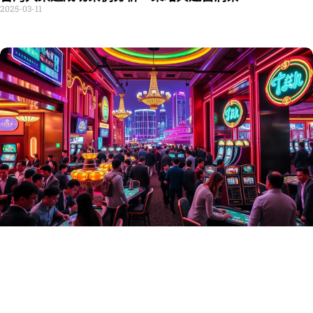
2025-03-11