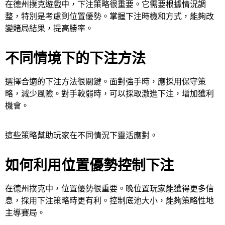
在德州撲克遊戲中，下注策略很重要。它需要根據情況調
整，特別是考慮到位置優勢。掌握下注時機和方式，能夠改
變賭局結果，提高勝率。
不同情境下的下注方法
選擇合適的下注方法很關鍵。面對強手時，應採用保守策
略，減少風險。對手較弱時，可以採取激進下注，增加獲利
機會。
這些策略幫助玩家在不同情況下靈活應對。
如何利用位置優勢控制下注
在德州撲克中，位置優勢很重要。晚位置玩家能獲得更多信
息，採用下注策略時更有利。控制底池大小，能夠策略性地
主導賽局。