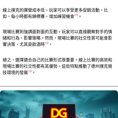
線上撲克的運營成本低，玩家可以享受更多促銷活動。比
19
如，每小時都有錦標賽，增加練習機會
。
現場比賽則強調面對面的互動。玩家可以直接觀察對手的情
緒和行為，影響策略。然而，現場比賽的社交性質可能會影
19
響決策，尤其是飲酒時
。
總之，選擇適合自己的比賽形式很重要。線上比賽的高效和
現場比賽的社交性都有其優勢。這些特點推動了德州撲克競
19
技環境的發展
。