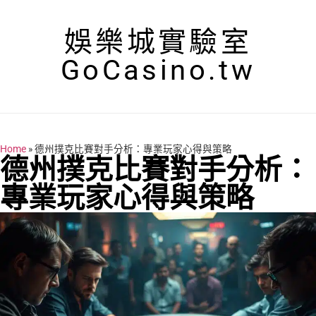
娛樂城實驗室
GoCasino.tw
»
德州撲克比賽對手分析：專業玩家心得與策略
Home
德州撲克比賽對手分析：
專業玩家心得與策略