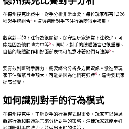
德州撲克比賽對手分析
在德州撲克比賽中，對手分析非常重要。每位玩家都有1,326
4
種起手牌組合
。這讓判斷對手下注行為變得更複雜。
觀察對手的下注行為很關鍵。保守型玩家通常下注較少，可
5
能是因為他們牌力中等
。同時，對手的肢體語言也很重要。
5
自信的肢體動作和好面部表情可能意味著他們有強牌
。
要有效判斷對手牌力，需要綜合分析多方面資訊。激進型玩
5
家下注頻繁且金額大，可能是因為他們有強牌
。這需要玩家
提高警覺。
如何識別對手的行為模式
在德州撲克中，了解對手的行為模式很重要。玩家可以通過
觀察行為和肢體語言來分析對手的策略。這樣玩家就能更好
地判斷對手的牌力，並做出更好的決策。