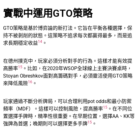
實戰中運用GTO策略
GTO策略是基於博弈論的新打法。它旨在平衡各種選擇，保
持不被剝削的狀態。這策略不追求每次都贏得最多，而是追
14
求長期穩定收益
。
在德州撲克中，玩家必須分析對手的行為。這樣才能有效提
15
高勝率
。比如，在2020年WSOP全球線上主賽決賽桌時，
Stoyan Obreshkov面對高籌碼對手，必須靈活使用GTO策略
16
來降低風險
。
玩家通過不斷分析牌局，可以合理利用pot odds和最小防禦
15
頻率（MDF）。這樣可以控制風險，提高勝率
。在不同位
置選擇手牌時，精準性很重要。在早期位置，選擇AA、KK等
15
強牌為首選；晚期則可以選擇更多手牌
。