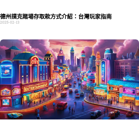
德州撲克賭場存取款方式介紹：台灣玩家指南
2025-02-13