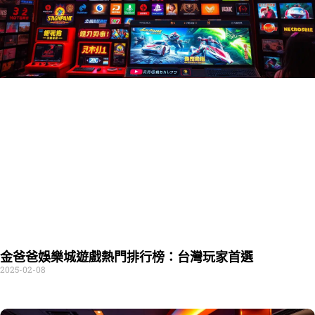
金爸爸娛樂城遊戲熱門排行榜：台灣玩家首選
2025-02-08