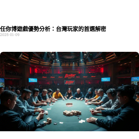
任你博遊戲優勢分析：台灣玩家的首選解密
2025-01-09