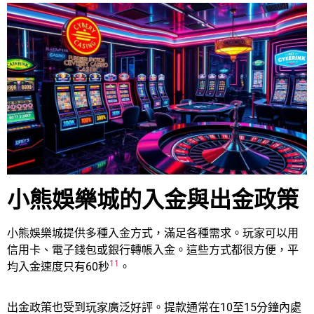
小熊娛樂城的入金與出金政策
小熊娛樂城提供多種入金方式，滿足各種需求。玩家可以用
信用卡、電子錢包或銀行轉帳入金。這些方式都很方便，平
11
均入金速度只有60秒
。
出金政策也受到玩家廣泛好評。提款通常在10至15分鐘內處