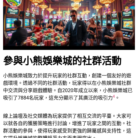
參與小熊娛樂城的社群活動
小熊娛樂城致力於提升玩家的社群互動，創建一個友好的遊
戲環境。透過不同的社群活動，玩家得以在小熊娛樂城社群
中交流與分享遊戲體驗。自2020年成立以來，小熊娛樂城已
4
吸引了7884名玩家，這充分顯示了其廣泛的吸引力
。
線上論壇及社交媒體為玩家提供了相互交流的平臺。大家可
以就各自的獲勝策略進行討論，增進了玩家之間的互動。社
群活動的參與，使得玩家感受到更強的歸屬感與支持性，這