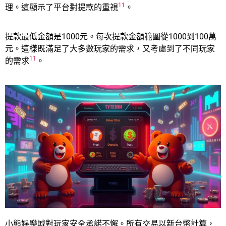
11
理。這顯示了平台對提款的重視
。
提款最低金額是1000元。每次提款金額範圍從1000到100萬
元。這樣既滿足了大多數玩家的需求，又考慮到了不同玩家
11
的需求
。
小熊娛樂城對玩家安全承諾不懈。所有交易以新台幣計算，