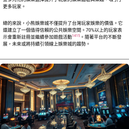
更多玩家。
總的來說，小熊娛樂城不僅提升了台灣玩家娛樂的價值。它
還建立了一個值得信賴的公共娛樂空間。70%以上的玩家表
14
15
示會重新註冊並繼續參加遊戲活動
。隨著平台的不斷發
展，未來或將持續引領線上娛樂城的趨勢。