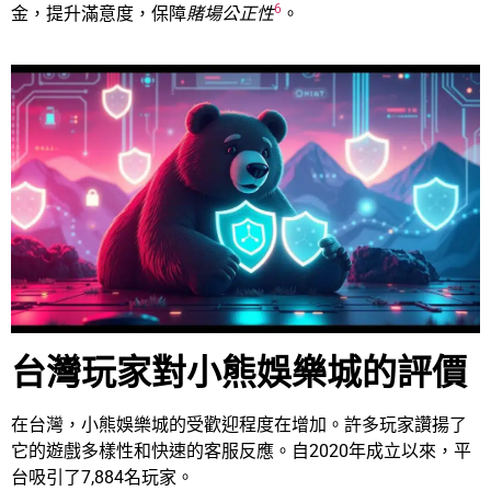
6
金，提升滿意度，保障
賭場公正性
。
台灣玩家對小熊娛樂城的評價
在台灣，小熊娛樂城的受歡迎程度在增加。許多玩家讚揚了
它的遊戲多樣性和快速的客服反應。自2020年成立以來，平
台吸引了7,884名玩家。