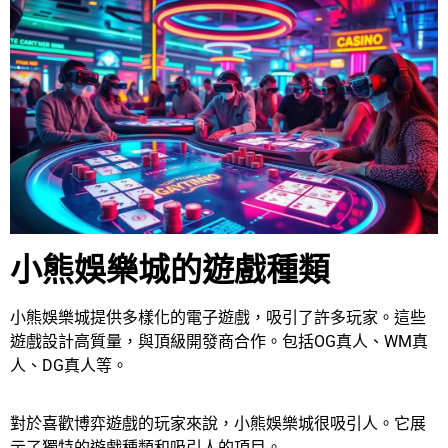
小熊娛樂城的遊戲種類
小熊娛樂城提供多樣化的電子遊戲，吸引了許多玩家。這些
遊戲設計高質量，與頂級開發商合作。包括OG真人、WM真
人、DG真人等。
對於喜歡博弈遊戲的玩家來說，小熊娛樂城很吸引人。它展
示了獨特的遊戲種類和吸引人的項目。