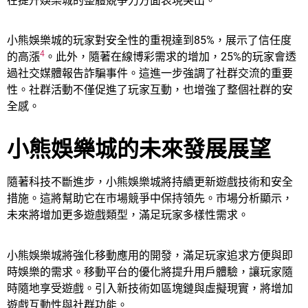
在提升娛樂城的整體競爭力方面表現突出。
小熊娛樂城的玩家對安全性的重視達到85%，展示了信任度
4
的高漲
。此外，隨著在線博彩需求的增加，25%的玩家會透
過社交媒體報告詐騙事件。這進一步強調了社群交流的重要
性。社群活動不僅促進了玩家互動，也增強了整個社群的安
全感。
小熊娛樂城的未來發展展望
隨著科技不斷進步，小熊娛樂城將持續更新遊戲技術和安全
措施。這將幫助它在市場競爭中保持領先。市場分析顯示，
未來將增加更多遊戲類型，滿足玩家多樣性需求。
小熊娛樂城將強化移動應用的開發，滿足玩家追求方便與即
時娛樂的需求。移動平台的優化將提升用戶體驗，讓玩家隨
時隨地享受遊戲。引入新技術如區塊鏈與虛擬現實，將增加
遊戲互動性與社群功能。