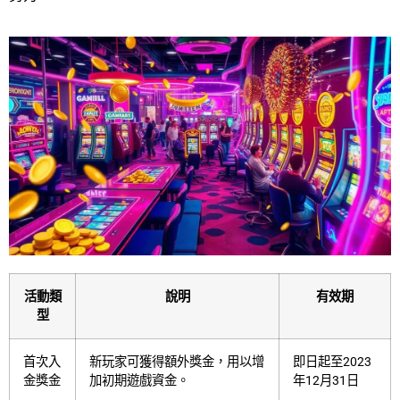
活動類
說明
有效期
型
首次入
新玩家可獲得額外獎金，用以增
即日起至2023
金獎金
加初期遊戲資金。
年12月31日