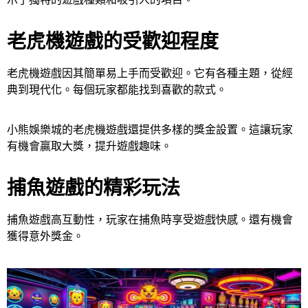
老虎機遊戲的受歡迎程度
老虎機遊戲因其簡單易上手而受歡迎。它有各種主題，從經
典到現代化。每個玩家都能找到喜歡的款式。
小熊娛樂城的老虎機遊戲還提供多樣的獎金設置。這讓玩家
有機會贏取大獎，提升遊戲趣味。
捕魚遊戲的精彩玩法
捕魚遊戲高互動性，玩家在捕魚時享受遊戲快感。還有機會
獲得意外獎金。