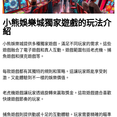
小熊娛樂城獨家遊戲的玩法介
紹
小熊娛樂城提供多種獨家遊戲，滿足不同玩家的需求。這些
遊戲融合了電子遊戲和真人互動。遊戲範圍包括老虎機、捕
魚遊戲和撲克遊戲等。
每款遊戲都有其獨特的規則和策略。這讓玩家既能享受刺
激，又能體驗到不一樣的娛樂價值。
老虎機遊戲讓玩家透過旋轉來贏取獎金。這款遊戲適合喜歡
快速遊戲節奏的玩家。
捕魚遊戲則提供動感十足的互動體驗。玩家需要精確的瞄準