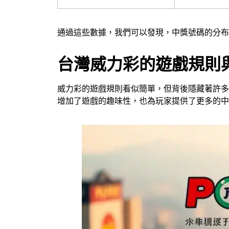
通過這些數據，我們可以發現，中獎號碼的分布
台灣威力彩的遊戲規則
威力彩的遊戲規則看似簡單，但背後隱藏著許多
增加了遊戲的趣味性，也為玩家提供了更多的中