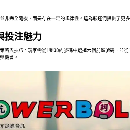
並非完全隨機，而是存在一定的規律性。這為彩迷們提供了更多
與投注魅力
策略與技巧。玩家需從1到38的號碼中選擇六個前區號碼，並從1
獎機會。