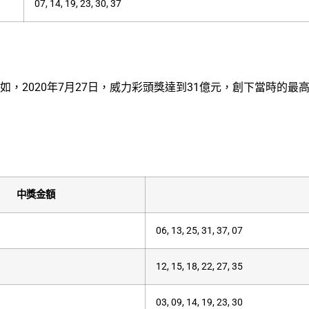
07, 14, 19, 23, 30, 37
，2020年7月27日，威力彩頭獎達到31億元，創下當時的最
中獎金額
06, 13, 25, 31, 37, 07
12, 15, 18, 22, 27, 35
03, 09, 14, 19, 23, 30