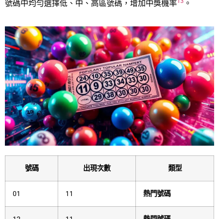
13
號碼中均勻選擇低、中、高區號碼，增加中獎機率
。
號碼
出現次數
類型
01
11
熱門號碼