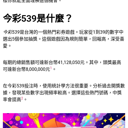
樣你就能全面理解這個機會。
今彩539是什麼？
今彩539
是台灣的一個熱門彩券遊戲。玩家從1到39的數字中
選出5個參加抽獎。這個遊戲因為規則簡單，回報高，深受喜
愛。
每期的總銷售額可達新台幣41,128,050元。其中，頭獎最高
1
可達新台幣8,000,000元
。
在今彩539投注時，使用統計學方法很重要。分析過去開獎數
據，發現某些數字出現頻率較高。選擇這些熱門號碼，中獎
2
率會提高
。