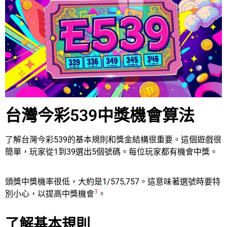
台灣今彩539中獎機會算法
了解台灣今彩539的基本規則和獎金結構很重要。這個遊戲很
簡單，玩家從1到39選出5個號碼。每位玩家都有機會中獎。
頭獎中獎機率很低，大約是1/575,757。這意味著選號時要特
3
別小心，以提高中獎機會
。
了解基本規則