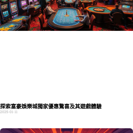
探索富豪娛樂城獨家優惠驚喜及其遊戲體驗
2025-01-11