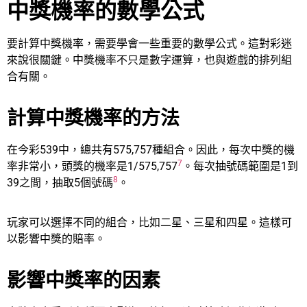
中獎機率的數學公式
要計算中獎機率，需要學會一些重要的數學公式。這對彩迷
來說很關鍵。中獎機率不只是數字運算，也與遊戲的排列組
合有關。
計算中獎機率的方法
在今彩539中，總共有575,757種組合。因此，每次中獎的機
7
率非常小，頭獎的機率是1/575,757
。每次抽號碼範圍是1到
8
39之間，抽取5個號碼
。
玩家可以選擇不同的組合，比如二星、三星和四星。這樣可
以影響中獎的賠率。
影響中獎率的因素