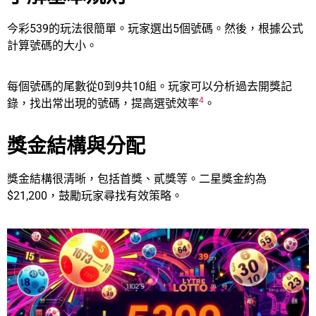
今彩539的玩法很簡單。玩家選出5個號碼。然後，根據公式
計算號碼的大小。
每個號碼的尾數從0到9共10組。玩家可以分析過去開獎記
4
錄，找出常出現的號碼，提高選號效率
。
獎金結構與分配
獎金結構很清晰，包括首獎、貳獎等。二星獎金約為
$21,200，鼓勵玩家尋找有效策略。