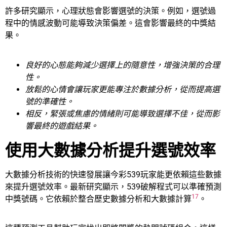
許多研究顯示，心理狀態會影響選號的決策。例如，選號過
程中的情感波動可能導致決策偏差。這會影響最終的中獎結
果。
良好的心態能夠減少選擇上的隨意性，增強決策的合理
性。
放鬆的心情會讓玩家更能專注於數據分析，從而提高選
號的準確性。
相反，緊張或焦慮的情緒則可能導致選擇不佳，從而影
響最終的遊戲結果。
使用大數據分析提升選號效率
大數據分析技術的快速發展讓今彩539玩家能更依賴這些數據
來提升選號效率。最新研究顯示，539破解程式可以準確預測
17
中獎號碼。它依賴於整合歷史數據分析和大數據計算
。