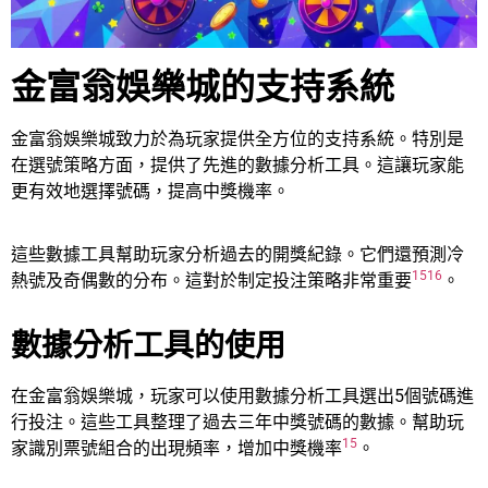
金富翁娛樂城的支持系統
金富翁娛樂城致力於為玩家提供全方位的支持系統。特別是
在選號策略方面，提供了先進的數據分析工具。這讓玩家能
更有效地選擇號碼，提高中獎機率。
這些數據工具幫助玩家分析過去的開獎紀錄。它們還預測冷
15
16
熱號及奇偶數的分布。這對於制定投注策略非常重要
。
數據分析工具的使用
在金富翁娛樂城，玩家可以使用數據分析工具選出5個號碼進
行投注。這些工具整理了過去三年中獎號碼的數據。幫助玩
15
家識別票號組合的出現頻率，增加中獎機率
。