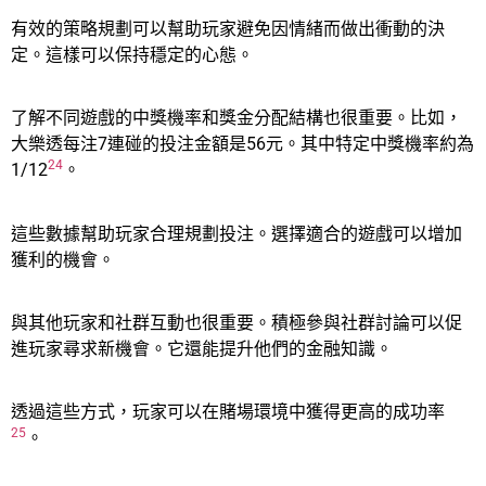
有效的策略規劃可以幫助玩家避免因情緒而做出衝動的決
定。這樣可以保持穩定的心態。
了解不同遊戲的中獎機率和獎金分配結構也很重要。比如，
大樂透每注7連碰的投注金額是56元。其中特定中獎機率約為
24
1/12
。
這些數據幫助玩家合理規劃投注。選擇適合的遊戲可以增加
獲利的機會。
與其他玩家和社群互動也很重要。積極參與社群討論可以促
進玩家尋求新機會。它還能提升他們的金融知識。
透過這些方式，玩家可以在賭場環境中獲得更高的成功率
25
。